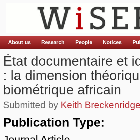
About us
Research
People
Notices
Pu
Main menu
État documentaire et i
: la dimension théori
biométrique africain
Submitted by
Keith Breckenridg
Publication Type:
Journal Article